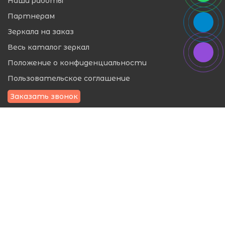
Наши работы
Партнерам
Зеркала на заказ
Весь каталог зеркал
Положение о конфиденциальности
Пользовательское соглашение
Заказать звонок
ЗЕРКАЛА ПО НАЗНАЧЕНИЮ И ФОРМЕ
Зеркала с подсветкой в ванную комнату
Зеркала для прихожей
Зеркала для спальни
Зеркала круглой формы
Зеркала овальной формы
Зеркала в форме многоугольника