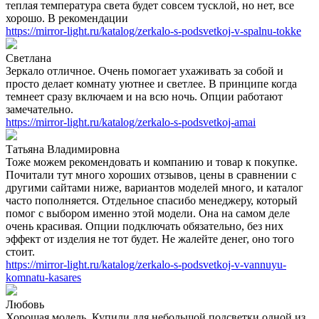
теплая температура света будет совсем тусклой, но нет, все
хорошо. В рекомендации
https://mirror-light.ru/katalog/zerkalo-s-podsvetkoj-v-spalnu-tokke
Светлана
Зеркало отличное. Очень помогает ухаживать за собой и
просто делает комнату уютнее и светлее. В принципе когда
темнеет сразу включаем и на всю ночь. Опции работают
замечательно.
https://mirror-light.ru/katalog/zerkalo-s-podsvetkoj-amai
Татьяна Владимировна
Тоже можем рекомендовать и компанию и товар к покупке.
Почитали тут много хороших отзывов, цены в сравнении с
другими сайтами ниже, вариантов моделей много, и каталог
часто пополняется. Отдельное спасибо менеджеру, который
помог с выбором именно этой модели. Она на самом деле
очень красивая. Опции подключать обязательно, без них
эффект от изделия не тот будет. Не жалейте денег, оно того
стоит.
https://mirror-light.ru/katalog/zerkalo-s-podsvetkoj-v-vannuyu-
komnatu-kasares
Любовь
Хорошая модель. Купили для небольшой подсветки одной из