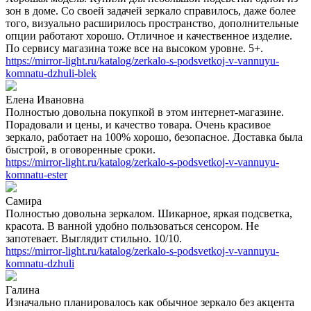
зон в доме. Со своей задачей зеркало справилось, даже более
того, визуально расширилось пространство, дополнительные
опции работают хорошо. Отличное и качественное изделие.
По сервису магазина тоже все на высоком уровне. 5+.
https://mirror-light.ru/katalog/zerkalo-s-podsvetkoj-v-vannuyu-
komnatu-dzhuli-blek
Елена Ивановна
Полностью довольна покупкой в этом интернет-магазине.
Порадовали и цены, и качество товара. Очень красивое
зеркало, работает на 100% хорошо, безопасное. Доставка была
быстрой, в оговоренные сроки.
https://mirror-light.ru/katalog/zerkalo-s-podsvetkoj-v-vannuyu-
komnatu-ester
Самира
Полностью довольна зеркалом. Шикарное, яркая подсветка,
красота. В ванной удобно пользоваться сенсором. Не
запотевает. Выглядит стильно. 10/10.
https://mirror-light.ru/katalog/zerkalo-s-podsvetkoj-v-vannuyu-
komnatu-dzhuli
Галина
Изначально планировалось как обычное зеркало без акцента