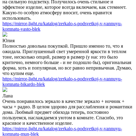
на сильную подсветку. Получилось очень стильное и
эффектное изделие, которое всегда включаем, как стемнеет.
Какую-то особую атмосферу вносит, очень нравится
использовать.
https://mirror-light.ru/katalog/zerkalo-s-podsvetkoj-v-vannuyu-
komnatu-vasto-blek
Юлия
Полностью довольна покупкой. Пришло именно то, что я
ожидала. Приглушенный свет умеренной яркости в теплом
тоне, несколько опций, размер в размер (у нас это было
критично, немного больше - и не подошло бы), оригинальная
форма, хоть и популярная, но все равно непривычная. Думаю,
что купим еще.
https://mirror-light.ru/katalog/zerkalo-s-podsvetkoj-v-vannuyu-
komnatu-bikardo-blek
Лана
Очень понравилось зеркало в качестве зеркало + ночник +
часы + радио. В целом здорово для расслабления и романтики
дома. Любмый предмет обихода теперь, постоянно
пользуемся, наслаждаемся уютом в комнате. Спасибо, это
красивое и качественное изделие.
https://mirror-light.ru/katalog/zerkalo-s-podsvetkoj-v-vannuyu-
komnatu-mun-blek