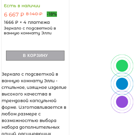
Есть в наличии
8 140 ₽
6 667 ₽
-18%
1666
₽ × 4 платежа
Зеркало с подсветкой в
ванную комнату Элли
В КОРЗИНУ
Зеркало с подсветкой в
ванную комнату Элли -
стильное, изящное изделие
высокого качества в
трендовой капсульной
форме. Изготавливается в
любом размере с
возможностью выбора
набора дополнительных
опций, расширяющих