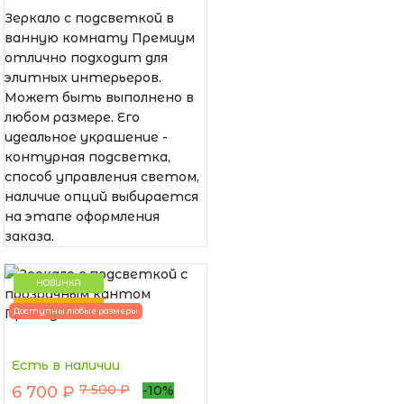
Зеркало с подсветкой в
ванную комнату Премиум
отлично подходит для
элитных интерьеров.
Может быть выполнено в
любом размере. Его
идеальное украшение -
контурная подсветка,
способ управления светом,
наличие опций выбирается
на этапе оформления
заказа.
НОВИНКА
ПОПУЛЯРНЫЙ
Доступны любые размеры
Есть в наличии
7 500 ₽
6 700 ₽
-10%