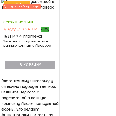
ПОПУЛЯРНЫЙ
Доступны любые размеры
Есть в наличии
7 940 ₽
6 527 ₽
-17%
1631
₽ × 4 платежа
Зеркало с подсветкой в
ванную комнату Аловера
В КОРЗИНУ
Элегантному интерьеру
отлично подойдет легкое,
изящное Зеркало с
подсветкой в ванную
комнату Алелья капсульной
формы. Его делает
функциональным тонкая