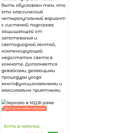
быть обусловлен тем, что
это классический
четырехугольный вариант
с системой подогрева,
защищающей от
запотевания и
светодиодной лентой,
компенсирующей
недостаток света в
комнате. Дополняется
девайсами, делающими
процедуры ухода
многофункциональными и
максимально приятными.
Доступны любые размеры
Есть в наличии