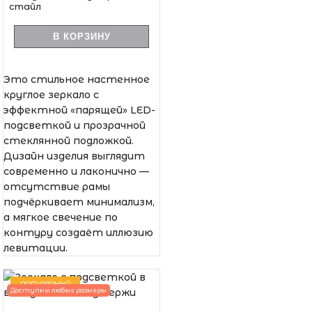
стайл
В КОРЗИНУ
Это стильное настенное
круглое зеркало с
эффектной «парящей» LED-
подсветкой и прозрачной
стеклянной подложкой.
Дизайн изделия выглядит
современно и лаконично —
отсутствие рамы
подчёркивает минимализм,
а мягкое свечение по
контуру создаёт иллюзию
левитации.
ПОПУЛЯРНЫЙ
Доступны любые размеры