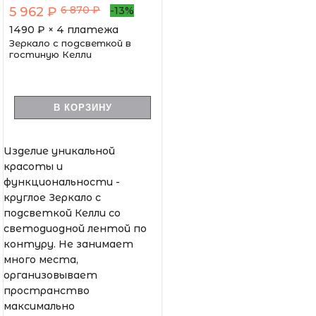
6 870 ₽
5 962 ₽
-13%
1490
₽ × 4 платежа
Зеркало с подсветкой в
гостиную Келли
В КОРЗИНУ
Изделие уникальной
красоты и
функциональности -
круглое Зеркало с
подсветкой Келли со
светодиодной лентой по
контуру. Не занимает
много места,
организовывает
пространство
максимально