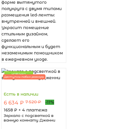
форме вытянутого
полукруга с двумя типами
размещения led-ленты:
внутренней и внешней.
Украсит помещение
стильным дизайном,
сделает его
функциональным и будет
незаменимым помощником
в ежедневном уходе.
НОВИНКА
Доступны любые размеры
Есть в наличии
7 520 ₽
6 634 ₽
-11%
1658
₽ × 4 платежа
Зеркало с подсветкой в
ванную комнату Дженни