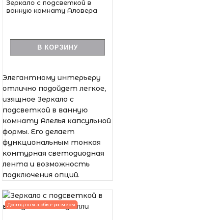
Зеркало с подсветкой в
ванную комнату Аловера
В КОРЗИНУ
Элегантному интерьеру
отлично подойдет легкое,
изящное Зеркало с
подсветкой в ванную
комнату Алелья капсульной
формы. Его делает
функциональным тонкая
контурная светодиодная
лента и возможность
подключения опций.
Доступны любые размеры