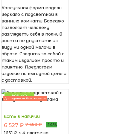
Капсульная форма модели
Зеркало с подсветкой в
ванную комнату Бареджо
позволяет человеку
разглядеть себя в полный
рост и не упустить из
виду ни одной мелочи в
образе. Следить за собой с
таким изделием просто и
приятно. Предлагаем
изделие по выгодной цене и
с доставкой.
НОВИНКА
Доступны любые размеры
Есть в наличии
7 650 ₽
6 527 ₽
-14%
1631
₽ × 4 платежа