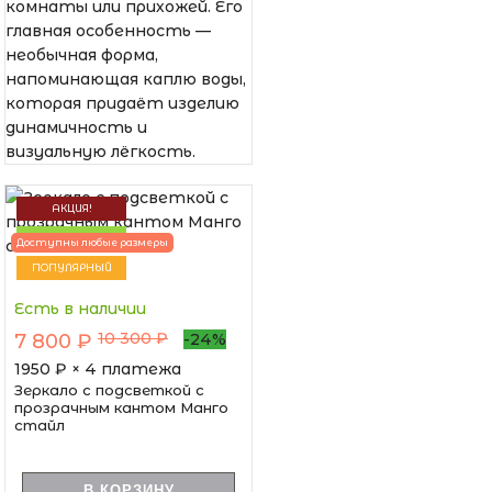
комнаты или прихожей. Его
главная особенность —
необычная форма,
напоминающая каплю воды,
которая придаёт изделию
динамичность и
визуальную лёгкость.
АКЦИЯ!
НОВИНКА
Доступны любые размеры
ПОПУЛЯРНЫЙ
Есть в наличии
10 300 ₽
7 800 ₽
-24%
1950
₽ × 4 платежа
Зеркало с подсветкой с
прозрачным кантом Манго
стайл
В КОРЗИНУ