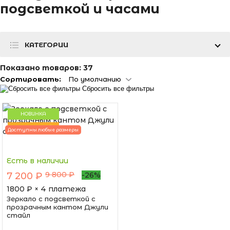
подсветкой и часами
КАТЕГОРИИ
Показано товаров:
37
Сортировать:
По умолчанию
Сбросить все фильтры
НОВИНКА
ПОПУЛЯРНЫЙ
Доступны любые размеры
Есть в наличии
9 800 ₽
7 200 ₽
-26%
1800
₽ × 4 платежа
Зеркало с подсветкой с
прозрачным кантом Джули
стайл