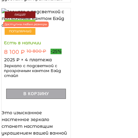
АКЦИЯ!
НОВИНКА
Доступны любые размеры
ПОПУЛЯРНЫЙ
Есть в наличии
10 800 ₽
8 100 ₽
-25%
2025
₽ × 4 платежа
Зеркало с подсветкой с
прозрачным кантом Бэйд
стайл
В КОРЗИНУ
Это изысканное
настенное зеркало
станет настоящим
украшением вашей ванной