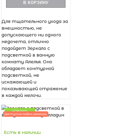
В КОРЗИНУ
Для тщательного ухода за
внешностью, не
допускающего ни одного
недочета, отлично
подойдет Зеркало с
подсветкой в ванную
комнату Алелья. Оно
обладает контурной
подсветкой, не
искажающей и
показывающей отражение
в каждой мелочи.
НОВИНКА
Доступны любые размеры
Есть в наличии