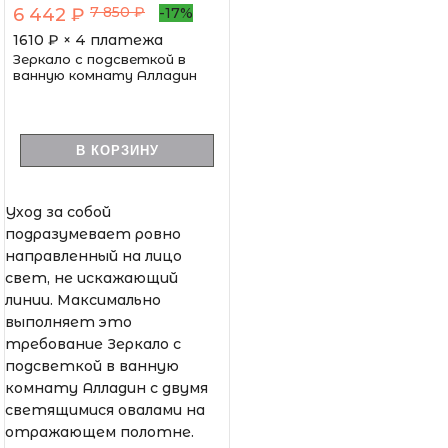
7 850 ₽
6 442 ₽
-17%
1610
₽ × 4 платежа
Зеркало с подсветкой в
ванную комнату Алладин
В КОРЗИНУ
Уход за собой
подразумевает ровно
направленный на лицо
свет, не искажающий
линии. Максимально
выполняет это
требование Зеркало с
подсветкой в ванную
комнату Алладин с двумя
светящимися овалами на
отражающем полотне.