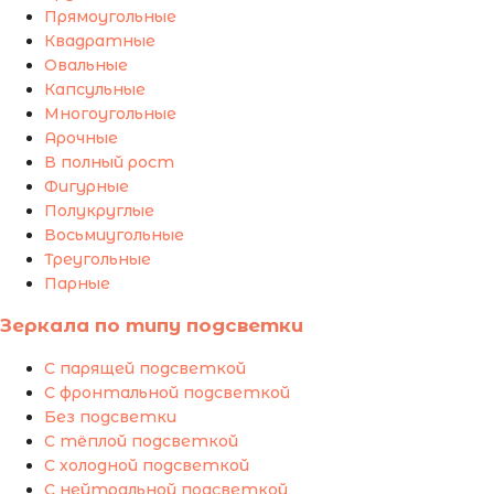
Прямоугольные
Квадратные
Овальные
Капсульные
Многоугольные
Арочные
В полный рост
Фигурные
Полукруглые
Восьмиугольные
Треугольные
Парные
Зеркала по типу подсветки
С парящей подсветкой
С фронтальной подсветкой
Без подсветки
С тёплой подсветкой
С холодной подсветкой
С нейтральной подсветкой