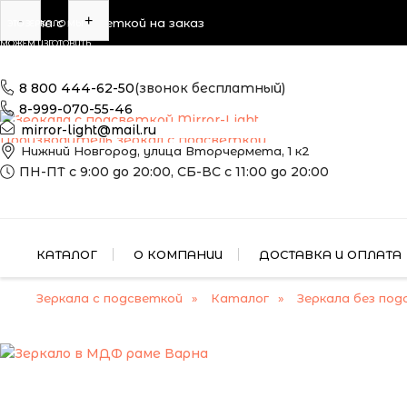
-
+
Зеркала с подсветкой на заказ
ЭТО ЗЕРКАЛО МЫ
МОЖЕМ ИЗГОТОВИТЬ
ПО ВАШИМ
РАЗМЕРАМ
8 800 444-62-50
(звонок бесплатный)
8-999-070-55-46
mirror-light@mail.ru
Производитель зеркал с подсветкой
Нижний Новгород, улица Вторчермета, 1 к2
ПН-ПТ с 9:00 до 20:00, СБ-ВС с 11:00 до 20:00
КАТАЛОГ
О КОМПАНИИ
ДОСТАВКА И ОПЛАТА
Зеркала с подсветкой
Каталог
Зеркала без под