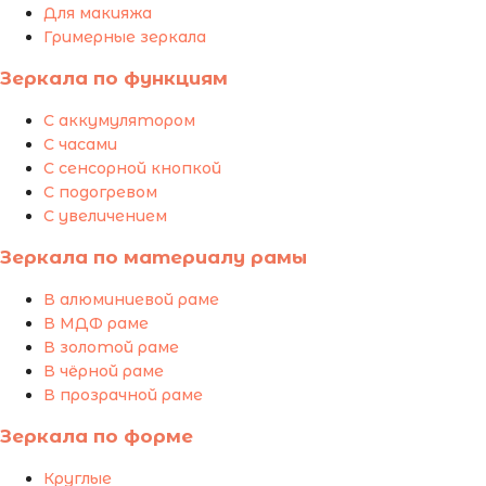
Для макияжа
Гримерные зеркала
Зеркала по функциям
С аккумулятором
С часами
С сенсорной кнопкой
С подогревом
С увеличением
Зеркала по материалу рамы
В алюминиевой раме
В МДФ раме
В золотой раме
В чёрной раме
В прозрачной раме
Зеркала по форме
Круглые