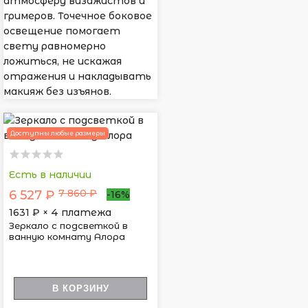
атмосферу визажистов и
гримеров. Точечное боковое
освещение помогает
свету равномерно
ложиться, не искажая
отражения и накладывать
макияж без изъянов.
Доступны любые размеры
Есть в наличии
7 860 ₽
6 527 ₽
-16%
1631
₽ × 4 платежа
Зеркало с подсветкой в
ванную комнату Алора
В КОРЗИНУ