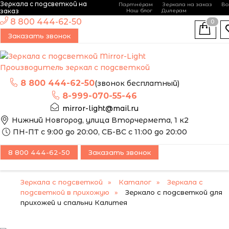
Зеркала с подсветкой на
Партнёрам
Зеркала на заказ
Во
-
+
заказ
Наш блог
Дилерам
ЭТО ЗЕРКАЛО МЫ
8 800 444-62-50
0
МОЖЕМ ИЗГОТОВИТЬ
ПОПУЛЯРНЫЙ
Заказать звонок
ПО ВАШИМ
РАЗМЕРАМ
Производитель зеркал с подсветкой
8 800 444-62-50
(звонок бесплатный)
8-999-070-55-46
mirror-light@mail.ru
Нижний Новгород, улица Вторчермета, 1 к2
ПН-ПТ с 9:00 до 20:00, СБ-ВС с 11:00 до 20:00
8 800 444-62-50
Заказать звонок
Зеркала с подсветкой
Каталог
Зеркала с
подсветкой в прихожую
Зеркало с подсветкой для
прихожей и спальни Калитея