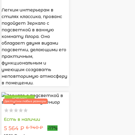
Легким интерьерам в
стилях классика, прованс
подойдет Зеркало с
подсветкой в ванную
комнату Алора. Оно
обладает двумя видами
подсветки, делающими его
практичным,
функциональным и
умеющим создавать
неповторимую атмосферу
в помещении.
НОВИНКА
Доступны любые размеры
Есть в наличии
6 740 ₽
5 564 ₽
-17%