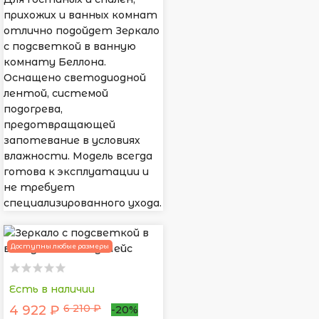
прихожих и ванных комнат
отлично подойдет Зеркало
с подсветкой в ванную
комнату Беллона.
Оснащено светодиодной
лентой, системой
подогрева,
предотвращающей
запотевание в условиях
влажности. Модель всегда
готова к эксплуатации и
не требует
специализированного ухода.
Доступны любые размеры
Есть в наличии
6 210 ₽
4 922 ₽
-20%