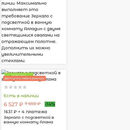
линии. Максимально
выполняет это
требование Зеркало с
подсветкой в ванную
комнату Алладин с двумя
светящимися овалами на
отражающем полотне.
Дополнить их можно
увеличительными
стеклами.
НОВИНКА
Доступны любые размеры
Есть в наличии
7 650 ₽
6 527 ₽
-14%
1631
₽ × 4 платежа
Зеркало с подсветкой в
ванную комнату Алама