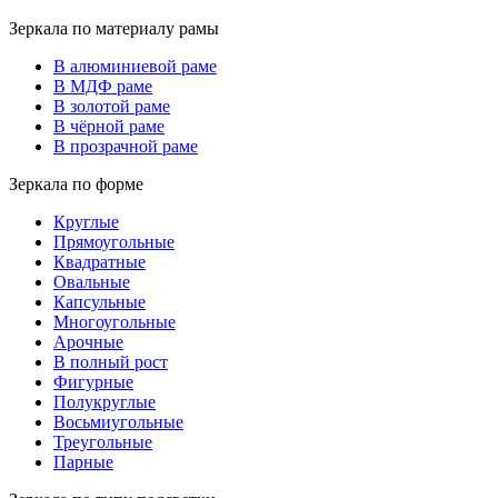
Зеркала по материалу рамы
В алюминиевой раме
В МДФ раме
В золотой раме
В чёрной раме
В прозрачной раме
Зеркала по форме
Круглые
Прямоугольные
Квадратные
Овальные
Капсульные
Многоугольные
Арочные
В полный рост
Фигурные
Полукруглые
Восьмиугольные
Треугольные
Парные