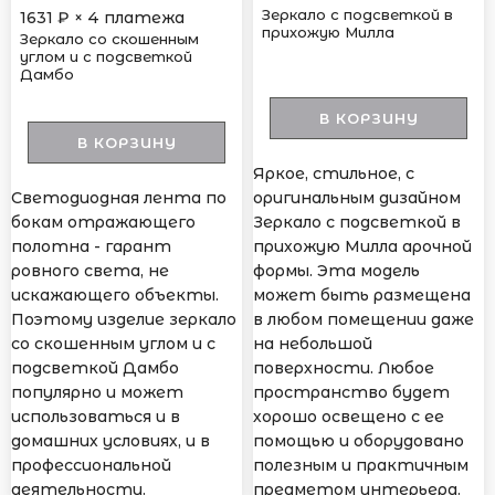
Зеркало с подсветкой в
1631
₽ × 4 платежа
прихожую Милла
Зеркало со скошенным
углом и с подсветкой
Дамбо
В КОРЗИНУ
В КОРЗИНУ
Яркое, стильное, с
Светодиодная лента по
оригинальным дизайном
бокам отражающего
Зеркало с подсветкой в
полотна - гарант
прихожую Милла арочной
ровного света, не
формы. Эта модель
искажающего объекты.
может быть размещена
Поэтому изделие зеркало
в любом помещении даже
со скошенным углом и с
на небольшой
подсветкой Дамбо
поверхности. Любое
популярно и может
пространство будет
использоваться и в
хорошо освещено с ее
домашних условиях, и в
помощью и оборудовано
профессиональной
полезным и практичным
деятельности.
предметом интерьера.