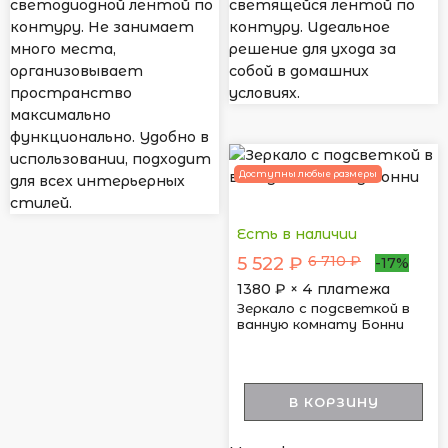
светодиодной лентой по
светящейся лентой по
контуру. Не занимает
контуру. Идеальное
много места,
решение для ухода за
организовывает
собой в домашних
пространство
условиях.
максимально
функционально. Удобно в
использовании, подходит
Доступны любые размеры
для всех интерьерных
стилей.
Есть в наличии
6 710 ₽
5 522 ₽
-17%
1380
₽ × 4 платежа
Зеркало с подсветкой в
ванную комнату Бонни
В КОРЗИНУ