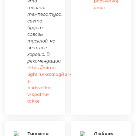
что
podsvetkoj-
теплая
amai
температура
света
будет
совсем
тусклой, но
нет, все
хорошо. В
рекомендации
https://mirror-
light.ru/katalog/zerkalo-
s-
podsvetkoj-
v-spalnu-
tokke
Татьяна
Любовь