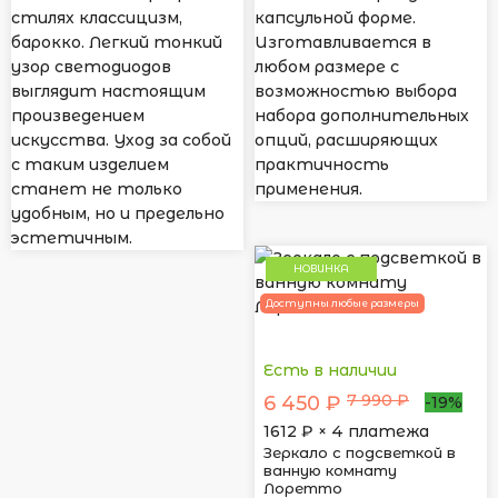
стилях классицизм,
капсульной форме.
барокко. Легкий тонкий
Изготавливается в
узор светодиодов
любом размере с
выглядит настоящим
возможностью выбора
произведением
набора дополнительных
искусства. Уход за собой
опций, расширяющих
с таким изделием
практичность
станет не только
применения.
удобным, но и предельно
эстетичным.
НОВИНКА
Доступны любые размеры
Есть в наличии
7 990 ₽
6 450 ₽
-19%
1612
₽ × 4 платежа
Зеркало с подсветкой в
ванную комнату
Лоретто