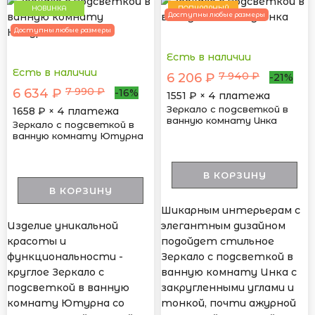
НОВИНКА
ПОПУЛЯРНЫЙ
Доступны любые размеры
Доступны любые размеры
Есть в наличии
Есть в наличии
7 940 ₽
6 206 ₽
-21%
7 990 ₽
6 634 ₽
-16%
1551
₽ × 4 платежа
Зеркало с подсветкой в
1658
₽ × 4 платежа
ванную комнату Инка
Зеркало с подсветкой в
ванную комнату Ютурна
В КОРЗИНУ
В КОРЗИНУ
Шикарным интерьерам с
Изделие уникальной
элегантным дизайном
красоты и
подойдет стильное
функциональности -
Зеркало с подсветкой в
круглое Зеркало с
ванную комнату Инка с
подсветкой в ванную
закругленными углами и
комнату Ютурна со
тонкой, почти ажурной