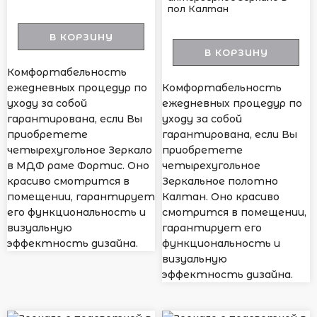
пол Калтан
В КОРЗИНУ
В КОРЗИНУ
Комфортабельность
ежедневных процедур по
Комфортабельность
уходу за собой
ежедневных процедур по
гарантирована, если Вы
уходу за собой
приобретете
гарантирована, если Вы
четырехугольное Зеркало
приобретете
в МДФ раме Фортис. Оно
четырехугольное
красиво смотрится в
Зеркальное полотно
помещении, гарантирует
Калтан. Оно красиво
его функциональность и
смотрится в помещении,
визуальную
гарантирует его
эффектность дизайна.
функциональность и
визуальную
эффектность дизайна.