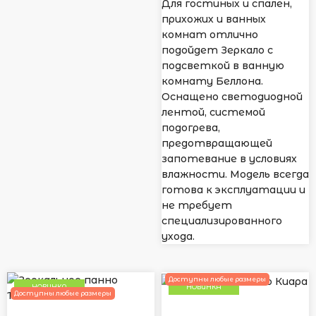
Для гостиных и спален,
прихожих и ванных
комнат отлично
подойдет Зеркало с
подсветкой в ванную
комнату Беллона.
Оснащено светодиодной
лентой, системой
подогрева,
предотвращающей
запотевание в условиях
влажности. Модель всегда
готова к эксплуатации и
не требует
специализированного
ухода.
Доступны любые размеры
НОВИНКА
НОВИНКА
Доступны любые размеры