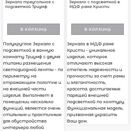
Зеркало треугольное с
Зеркало с подсветкой в
подсветкой Триумф
МДФ раме Кристи
В КОРЗИНУ
В КОРЗИНУ
Полукруглое Зеркало с
Зеркало в МДФ раме
подсветкой в ванную
Кристи - уникальное
комнату Триумф с двумя
изделие, которое
типами размещения
отличают высокая
светодиодной ленты - по
степень надежности и
периметру на
прочности за счет рамы
отражающем полотне и
и элегантность,
на внешней части
красота, достигаемые
изделия. Выполняет в
парящей внешней
помещении несколько
подсветкой по контуру.
функций, является очень
Функциональная модель,
стильным и практичным
призванная украсить
для обустройства
Ваш дом.
интерьера любой