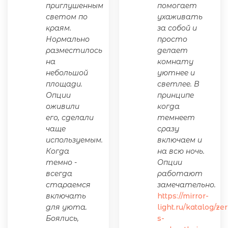
приглушенным
помогает
светом по
ухаживать
краям.
за собой и
Нормально
просто
разместилось
делает
на
комнату
небольшой
уютнее и
площади.
светлее. В
Опции
принципе
оживили
когда
его, сделали
темнеет
чаще
сразу
используемым.
включаем и
Когда
на всю ночь.
темно -
Опции
всегда
работают
стараемся
замечательно.
включать
https://mirror-
для уюта.
light.ru/katalog/ze
Боялись,
s-