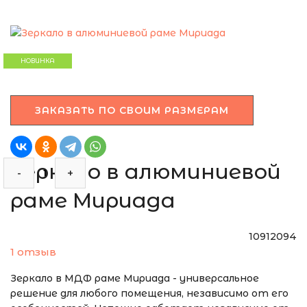
ЭТО ЗЕРКАЛО МЫ
МОЖЕМ ИЗГОТОВИТЬ
НОВИНКА
ПО ВАШИМ
РАЗМЕРАМ
ЗАКАЗАТЬ ПО СВОИМ РАЗМЕРАМ
Зеркало в алюминиевой
-
+
раме Мириада
10912094
1 отзыв
Зеркало в МДФ раме Мириада - универсальное
решение для любого помещения, независимо от его