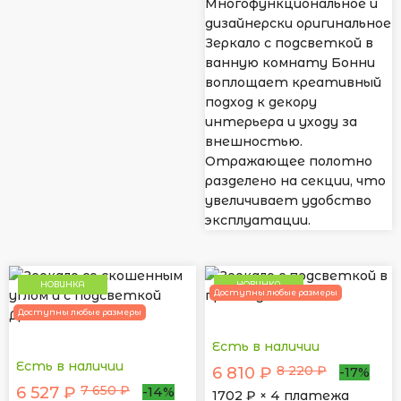
Многофункциональное и
дизайнерски оригинальное
Зеркало с подсветкой в
ванную комнату Бонни
воплощает креативный
подход к декору
интерьера и уходу за
внешностью.
Отражающее полотно
разделено на секции, что
увеличивает удобство
эксплуатации.
НОВИНКА
НОВИНКА
Доступны любые размеры
Доступны любые размеры
Есть в наличии
Есть в наличии
8 220 ₽
6 810 ₽
-17%
7 650 ₽
6 527 ₽
-14%
1702
₽ × 4 платежа