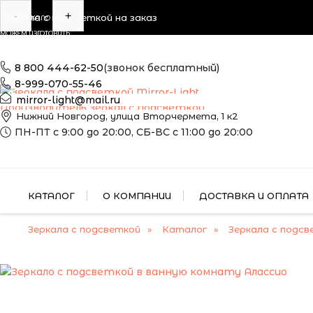
-
+
Зеркала с подсветкой на заказ
ЭТО ЗЕРКАЛО МЫ
МОЖЕМ ИЗГОТОВИТЬ
ПО ВАШИМ
РАЗМЕРАМ
8 800 444-62-50
(звонок бесплатный)
8-999-070-55-46
mirror-light@mail.ru
Производитель зеркал с подсветкой
Нижний Новгород, улица Вторчермета, 1 к2
ПН-ПТ с 9:00 до 20:00, СБ-ВС с 11:00 до 20:00
КАТАЛОГ
О КОМПАНИИ
ДОСТАВКА И ОПЛАТА
Зеркала с подсветкой
Каталог
Зеркала с подсв