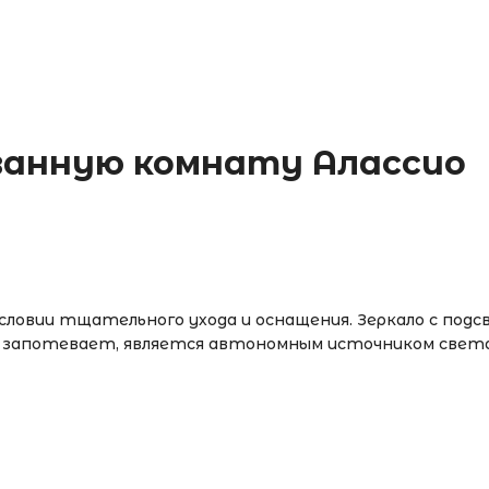
 ванную комнату Алассио
условии тщательного ухода и оснащения. Зеркало с под
 не запотевает, является автономным источником све