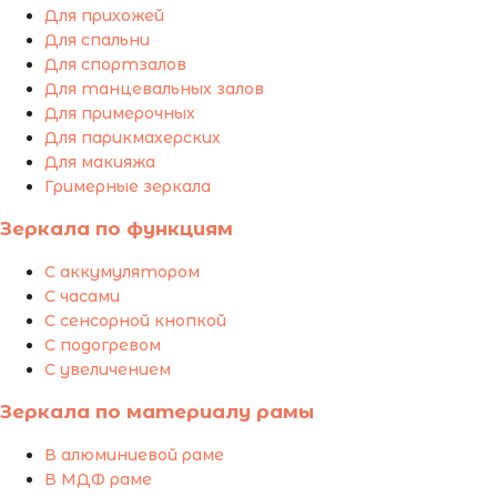
Для прихожей
Для спальни
Для спортзалов
Для танцевальных залов
Для примерочных
Для парикмахерских
Для макияжа
Гримерные зеркала
Зеркала по функциям
С аккумулятором
С часами
С сенсорной кнопкой
С подогревом
С увеличением
Зеркала по материалу рамы
В алюминиевой раме
В МДФ раме