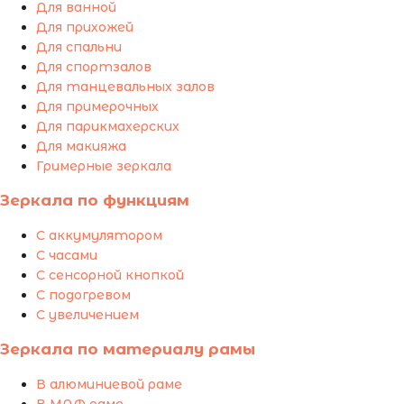
Для ванной
Для прихожей
Для спальни
Для спортзалов
Для танцевальных залов
Для примерочных
Для парикмахерских
Для макияжа
Гримерные зеркала
Зеркала по функциям
С аккумулятором
С часами
С сенсорной кнопкой
С подогревом
С увеличением
Зеркала по материалу рамы
В алюминиевой раме