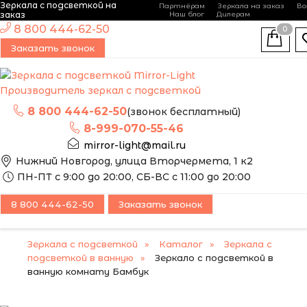
Зеркала с подсветкой на
Партнёрам
Зеркала на заказ
Во
-
+
заказ
Наш блог
Дилерам
ЭТО ЗЕРКАЛО МЫ
8 800 444-62-50
0
МОЖЕМ ИЗГОТОВИТЬ
Заказать звонок
ПО ВАШИМ
РАЗМЕРАМ
Производитель зеркал с подсветкой
8 800 444-62-50
(звонок бесплатный)
8-999-070-55-46
mirror-light@mail.ru
Нижний Новгород, улица Вторчермета, 1 к2
ПН-ПТ с 9:00 до 20:00, СБ-ВС с 11:00 до 20:00
8 800 444-62-50
Заказать звонок
Зеркала с подсветкой
Каталог
Зеркала с
подсветкой в ванную
Зеркало с подсветкой в
ванную комнату Бамбук