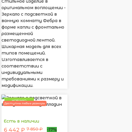
Стильное изделие в
оригинальном воплощении -
Зеркало с подсветкой в
ванную комнату Фебра в
форме капли с фронтально
размещенной
светодиодной лентой.
Шикарная модель для всех
типов помещений.
Изготавливается в
соответствии с
индивидуальными
требованиями к размеру и
модификации.
НОВИНКА
Доступны любые размеры
Есть в наличии
7 850 ₽
6 442 ₽
-17%