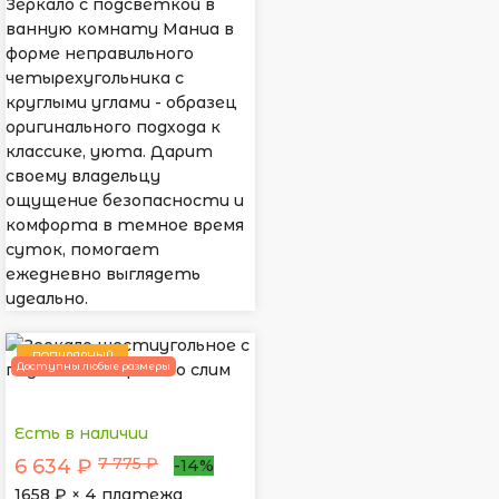
Зеркало с подсветкой в
ванную комнату Маниа в
форме неправильного
четырехугольника с
круглыми углами - образец
оригинального подхода к
классике, уюта. Дарит
своему владельцу
ощущение безопасности и
комфорта в темное время
суток, помогает
ежедневно выглядеть
идеально.
ПОПУЛЯРНЫЙ
Доступны любые размеры
Есть в наличии
7 775 ₽
6 634 ₽
-14%
1658
₽ × 4 платежа