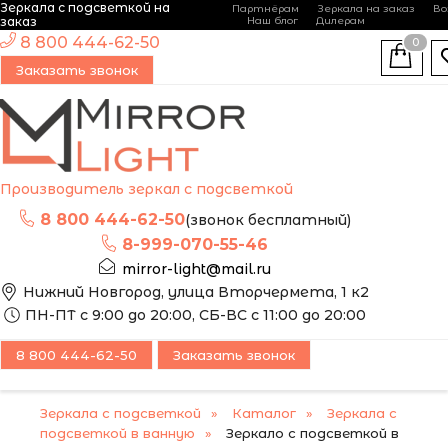
Зеркала с подсветкой на
Партнёрам
Зеркала на заказ
Во
-
+
заказ
Наш блог
Дилерам
ЭТО ЗЕРКАЛО МЫ
8 800 444-62-50
0
МОЖЕМ ИЗГОТОВИТЬ
Заказать звонок
ПО ВАШИМ
РАЗМЕРАМ
Производитель зеркал с подсветкой
8 800 444-62-50
(звонок бесплатный)
8-999-070-55-46
mirror-light@mail.ru
Нижний Новгород, улица Вторчермета, 1 к2
ПН-ПТ с 9:00 до 20:00, СБ-ВС с 11:00 до 20:00
8 800 444-62-50
Заказать звонок
Зеркала с подсветкой
Каталог
Зеркала с
подсветкой в ванную
Зеркало с подсветкой в