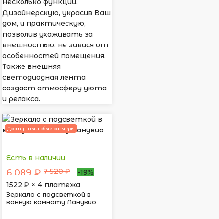
несколько функций.
Дизайнерскую, украсив Ваш
дом, и практическую,
позволив ухаживать за
внешностью, не завися от
особенностей помещения.
Также внешняя
светодиодная лента
создаст атмосферу уюта
и релакса.
Доступны любые размеры
Есть в наличии
7 520 ₽
6 089 ₽
-19%
1522
₽ × 4 платежа
Зеркало с подсветкой в
ванную комнату Ланувио