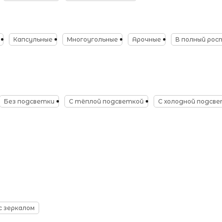
Капсульные
Многоугольные
Арочные
В полный рос
Без подсветки
С тёплой подсветкой
С холодной подсв
с зеркалом