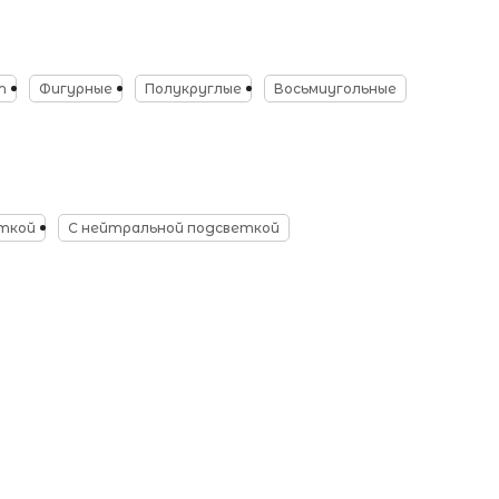
т
Фигурные
Полукруглые
Восьмиугольные
еткой
С нейтральной подсветкой