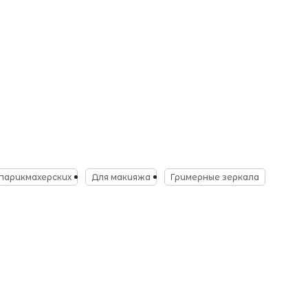
парикмахерских
Для макияжа
Гримерные зеркала