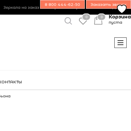
8 800 444-62-50
Заказать звонок
Зеркала на заказ
Возврат товара
Наш блог
Дилерам
Корзина
0
0
пуста
КОНТАКТЫ
Бьона