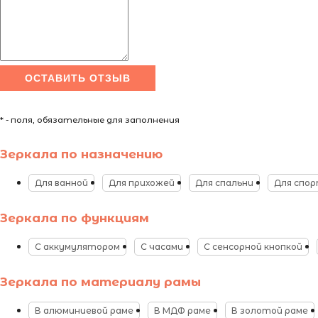
* - поля, обязательные для заполнения
Зеркала по назначению
Для ванной
Для прихожей
Для спальни
Для спо
Зеркала по функциям
С аккумулятором
С часами
С сенсорной кнопкой
Зеркала по материалу рамы
В алюминиевой раме
В МДФ раме
В золотой раме