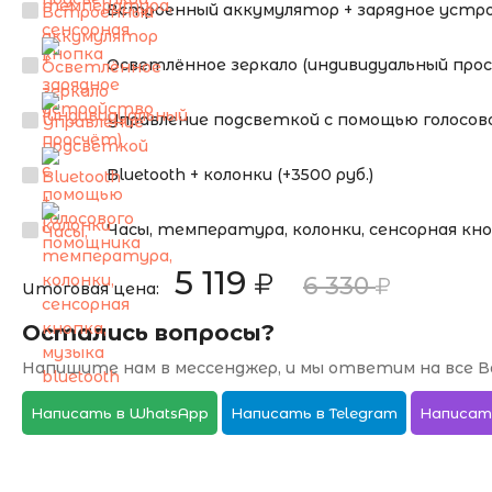
Встроенный аккумулятор + зарядное устрой
Осветлённое зеркало (индивидуальный про
Управление подсветкой с помощью голосово
Bluetooth + колонки (+3500 руб.)
Часы, температура, колонки, сенсорная кнопк
5 119
6 330
Итоговая цена:
Остались вопросы?
Напишите нам в мессенджер, и мы ответим на все В
Написать в WhatsApp
Написать в Telegram
Написат