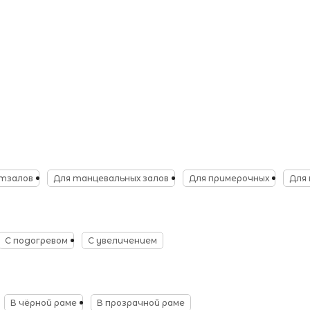
ртзалов
Для танцевальных залов
Для примерочных
Для 
С подогревом
С увеличением
В чёрной раме
В прозрачной раме