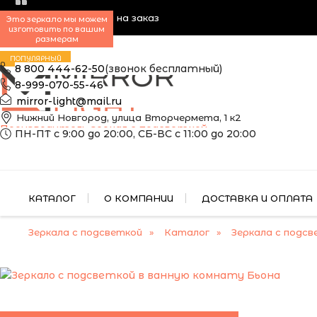
Зеркала с подсветкой на заказ
Это зеркало мы можем
изготовить по вашим
размерам
ПОПУЛЯРНЫЙ
8 800 444-62-50
(звонок бесплатный)
8-999-070-55-46
mirror-light@mail.ru
Нижний Новгород, улица Вторчермета, 1 к2
Производитель зеркал с подсветкой
ПН-ПТ с 9:00 до 20:00, СБ-ВС с 11:00 до 20:00
КАТАЛОГ
О КОМПАНИИ
ДОСТАВКА И ОПЛАТА
Зеркала с подсветкой
Каталог
Зеркала с подсв