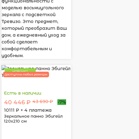
функциональности с
моделью восьмиугольного
зеркала с подсветкой
Тревизо. Это предмет,
который преобразит Ваш
дом, а ежедневный уход за
собой сделает
комфортабельным и
удобным.
НОВИНКА
Доступны любые размеры
Есть в наличии
43 690 ₽
40 446 ₽
-7%
10111
₽ × 4 платежа
Зеркальное панно Эбигейл
120х210 см