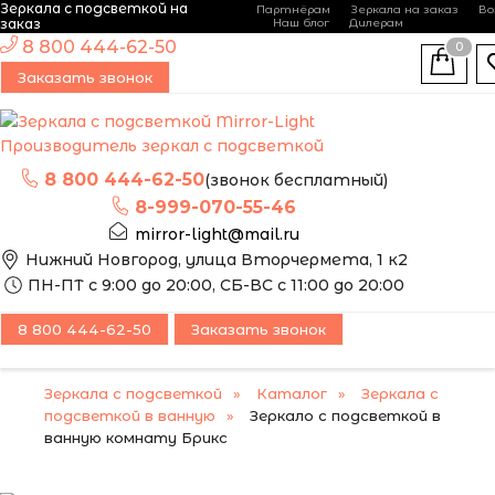
Зеркала с подсветкой на
Партнёрам
Зеркала на заказ
Во
-
+
заказ
Наш блог
Дилерам
ЭТО ЗЕРКАЛО МЫ
8 800 444-62-50
0
МОЖЕМ ИЗГОТОВИТЬ
Заказать звонок
ПО ВАШИМ
РАЗМЕРАМ
Производитель зеркал с подсветкой
8 800 444-62-50
(звонок бесплатный)
8-999-070-55-46
mirror-light@mail.ru
Нижний Новгород, улица Вторчермета, 1 к2
ПН-ПТ с 9:00 до 20:00, СБ-ВС с 11:00 до 20:00
8 800 444-62-50
Заказать звонок
Зеркала с подсветкой
Каталог
Зеркала с
подсветкой в ванную
Зеркало с подсветкой в
ванную комнату Брикс