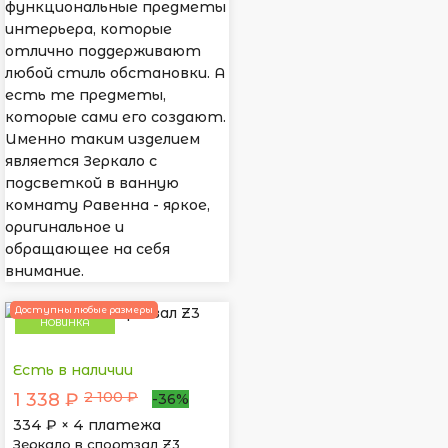
функциональные предметы
интерьера, которые
отлично поддерживают
любой стиль обстановки. А
есть те предметы,
которые сами его создают.
Именно таким изделием
является Зеркало с
подсветкой в ванную
комнату Равенна - яркое,
оригинальное и
обращающее на себя
внимание.
Доступны любые размеры
НОВИНКА
Есть в наличии
2 100 ₽
1 338 ₽
-36%
334
₽ × 4 платежа
Зеркало в спортзал Z3