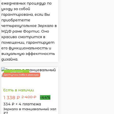
ежедневных процедур по
уходу за собой
гарантирована, если Вы
приобретете
четырехугольное Зеркало в
МДФ раме Фортис. Оно
красиво смотрится в
помещении, гарантирует
его функциональность и
визуальную эффектность
дизайна.
НОВИНКА
Доступны любые размеры
Есть в наличии
2 400 ₽
1 338 ₽
-44%
334
₽ × 4 платежа
Зеркало в танцевальный зал
Z7