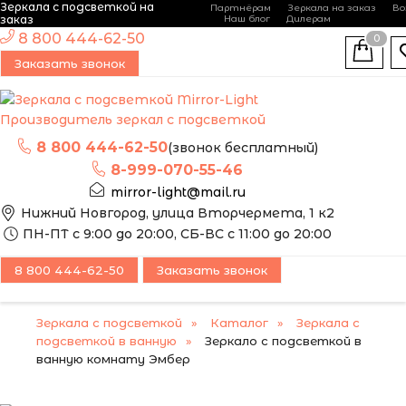
Зеркала с подсветкой на
Партнёрам
Зеркала на заказ
Во
-
+
заказ
Наш блог
Дилерам
ЭТО ЗЕРКАЛО МЫ
8 800 444-62-50
0
МОЖЕМ ИЗГОТОВИТЬ
Заказать звонок
ПО ВАШИМ
РАЗМЕРАМ
Производитель зеркал с подсветкой
8 800 444-62-50
(звонок бесплатный)
8-999-070-55-46
mirror-light@mail.ru
Нижний Новгород, улица Вторчермета, 1 к2
ПН-ПТ с 9:00 до 20:00, СБ-ВС с 11:00 до 20:00
8 800 444-62-50
Заказать звонок
Зеркала с подсветкой
Каталог
Зеркала с
подсветкой в ванную
Зеркало с подсветкой в
ванную комнату Эмбер