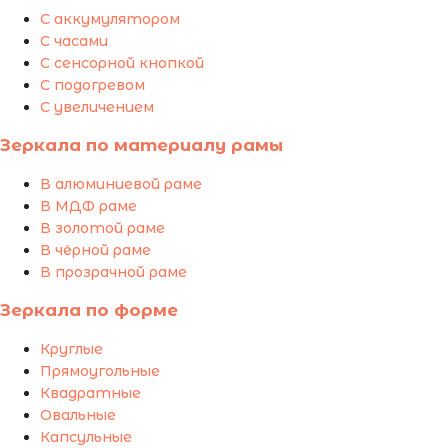
С аккумулятором
С часами
С сенсорной кнопкой
С подогревом
С увеличением
Зеркала по материалу рамы
В алюминиевой раме
В МДФ раме
В золотой раме
В чёрной раме
В прозрачной раме
Зеркала по форме
Круглые
Прямоугольные
Квадратные
Овальные
Капсульные