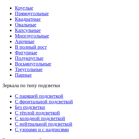
Круглые
Прямоугольные
Квадратные
Овальные
Капсульные
Многоугольные
Арочные
В полный рост
Фигурные
Полукруглые
Восьмиугольные
Треугольные
Парные
Зеркала по типу подсветки
С парящей подсветкой
С фронтальной подсветкой
Без подсветки
С тёплой подсветкой
С холодной подсветкой
С нейтральной подсветкой
С узорами и с надписями