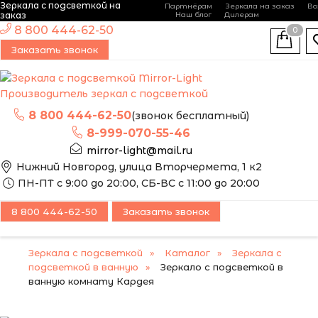
Зеркала с подсветкой на
Партнёрам
Зеркала на заказ
Во
-
+
заказ
Наш блог
Дилерам
ЭТО ЗЕРКАЛО МЫ
8 800 444-62-50
0
МОЖЕМ ИЗГОТОВИТЬ
НОВИНКА
Заказать звонок
ПО ВАШИМ
РАЗМЕРАМ
Производитель зеркал с подсветкой
8 800 444-62-50
(звонок бесплатный)
8-999-070-55-46
mirror-light@mail.ru
Нижний Новгород, улица Вторчермета, 1 к2
ПН-ПТ с 9:00 до 20:00, СБ-ВС с 11:00 до 20:00
8 800 444-62-50
Заказать звонок
Зеркала с подсветкой
Каталог
Зеркала с
подсветкой в ванную
Зеркало с подсветкой в
ванную комнату Кардея