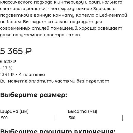
классического подхода к интерьеру и оригинального
светового решения - четырехугольное Зеркало с
подсветкой в ванную комнату Капелла с Led-лентой
по бокам. Выглядит стильно, подходит для
современных стилей помещений, хорошо освещает
даже полутемное пространство.
5 365
₽
6 520
₽
-
17
%
1341
₽ × 4 платежа
Вы можете оплатить частями без переплат
Выберите размер:
Ширина (мм)
Высота (мм)
Выберите вариант включения: