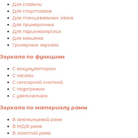
Для спальни
Для спортзалов
Для танцевальных залов
Для примерочных
Для парикмахерских
Для макияжа
Гримерные зеркала
Зеркала по функциям
С аккумулятором
С часами
С сенсорной кнопкой
С подогревом
С увеличением
Зеркала по материалу рамы
В алюминиевой раме
В МДФ раме
В золотой раме