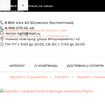
-
+
Зеркала с подсветкой на заказ
ЭТО ЗЕРКАЛО МЫ
МОЖЕМ ИЗГОТОВИТЬ
ПО ВАШИМ
РАЗМЕРАМ
8 800 444-62-50
(звонок бесплатный)
8-999-070-55-46
mirror-light@mail.ru
Производитель зеркал с подсветкой
Нижний Новгород, улица Вторчермета, 1 к2
ПН-ПТ с 9:00 до 20:00, СБ-ВС с 11:00 до 20:00
КАТАЛОГ
О КОМПАНИИ
ДОСТАВКА И ОПЛАТА
Зеркала с подсветкой
Каталог
Зеркала с подсв