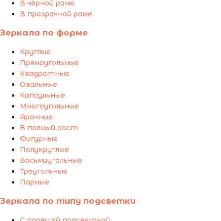
В чёрной раме
В прозрачной раме
Зеркала по форме
Круглые
Прямоугольные
Квадратные
Овальные
Капсульные
Многоугольные
Арочные
В полный рост
Фигурные
Полукруглые
Восьмиугольные
Треугольные
Парные
Зеркала по типу подсветки
С парящей подсветкой