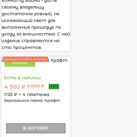
комнату Виана - дать
своему владельцу
достаточно ровный, не
искажающий свет для
выполнения процедур по
уходу за внешностью. С ней
изделие справляется на
сто процентов.
Доступны любые размеры
НОВИНКА
Есть в наличии
5 600 ₽
4 500 ₽
-19%
1125
₽ × 4 платежа
Зеркальное панно Крафт
В КОРЗИНУ