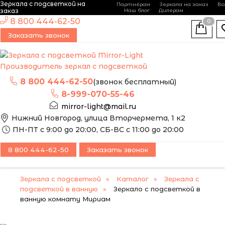
Зеркала с подсветкой на
Партнёрам
Зеркала на заказ
Во
-
+
заказ
Наш блог
Дилерам
ЭТО ЗЕРКАЛО МЫ
8 800 444-62-50
0
МОЖЕМ ИЗГОТОВИТЬ
ПОПУЛЯРНЫЙ
Заказать звонок
ПО ВАШИМ
РАЗМЕРАМ
Производитель зеркал с подсветкой
8 800 444-62-50
(звонок бесплатный)
8-999-070-55-46
mirror-light@mail.ru
Нижний Новгород, улица Вторчермета, 1 к2
ПН-ПТ с 9:00 до 20:00, СБ-ВС с 11:00 до 20:00
8 800 444-62-50
Заказать звонок
Зеркала с подсветкой
Каталог
Зеркала с
подсветкой в ванную
Зеркало с подсветкой в
ванную комнату Мириам