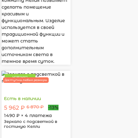
комнату Нелия позволяет
сделать помещение
красивым и
функциональным. Изделие
используется в своей
традиционной функции и
может стать
дополнительным
источником света в
темное время суток.
НОВИНКА
Доступны любые размеры
Есть в наличии
6 870 ₽
5 962 ₽
-13%
1490
₽ × 4 платежа
Зеркало с подсветкой в
гостиную Келли