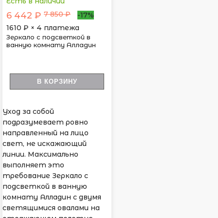
Есть в наличии
7 850 ₽
6 442 ₽
-17%
1610
₽ × 4 платежа
Зеркало с подсветкой в
ванную комнату Алладин
В КОРЗИНУ
Уход за собой
подразумевает ровно
направленный на лицо
свет, не искажающий
линии. Максимально
выполняет это
требование Зеркало с
подсветкой в ванную
комнату Алладин с двумя
светящимися овалами на