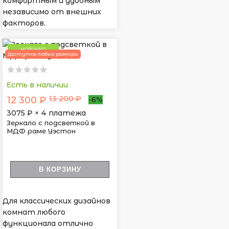
комфортным и удобным
независимо от внешних
факторов.
НОВИНКА
Доступны любые размеры
Есть в наличии
13 200 ₽
12 300 ₽
-6%
3075
₽ × 4 платежа
Зеркало с подсветкой в
МДФ раме Уэстон
В КОРЗИНУ
Для классических дизайнов
комнат любого
функционала отлично