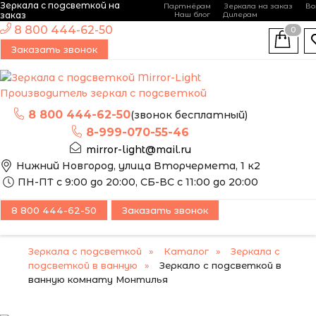
Зеркала с подсветкой на
Партнёрам
Зеркала на заказ
Во
-
+
заказ
Наш блог
Дилерам
ЭТО ЗЕРКАЛО МЫ
8 800 444-62-50
0
МОЖЕМ ИЗГОТОВИТЬ
Заказать звонок
ПО ВАШИМ
РАЗМЕРАМ
Производитель зеркал с подсветкой
8 800 444-62-50
(звонок бесплатный)
8-999-070-55-46
mirror-light@mail.ru
Нижний Новгород, улица Вторчермета, 1 к2
ПН-ПТ с 9:00 до 20:00, СБ-ВС с 11:00 до 20:00
8 800 444-62-50
Заказать звонок
Зеркала с подсветкой
Каталог
Зеркала с
подсветкой в ванную
Зеркало с подсветкой в
ванную комнату Монтилья