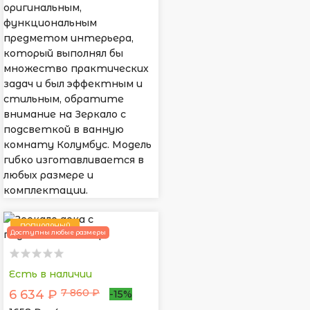
оригинальным,
функциональным
предметом интерьера,
который выполнял бы
множество практических
задач и был эффектным и
стильным, обратите
внимание на Зеркало с
подсветкой в ванную
комнату Колумбус. Модель
гибко изготавливается в
любых размере и
комплектации.
ПОПУЛЯРНЫЙ
Доступны любые размеры
Есть в наличии
7 860 ₽
6 634 ₽
-15%