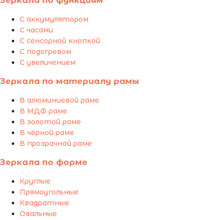
Зеркала по функциям
С аккумулятором
С часами
С сенсорной кнопкой
С подогревом
С увеличением
Зеркала по материалу рамы
В алюминиевой раме
В МДФ раме
В золотой раме
В чёрной раме
В прозрачной раме
Зеркала по форме
Круглые
Прямоугольные
Квадратные
Овальные