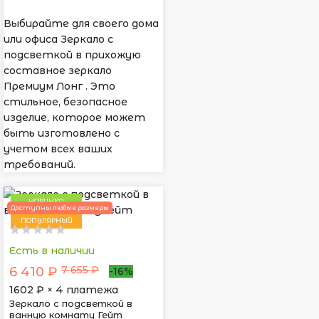
Выбирайте для своего дома
или офиса Зеркало с
подсветкой в прихожую
составное зеркало
Премиум Лонг . Это
стильное, безопасное
изделие, которое может
быть изготовлено с
учетом всех ваших
требований.
НОВИНКА
Доступны любые размеры
ПОПУЛЯРНЫЙ
Есть в наличии
7 655 ₽
6 410 ₽
-16%
1602
₽ × 4 платежа
Зеркало с подсветкой в
ванную комнату Гейт