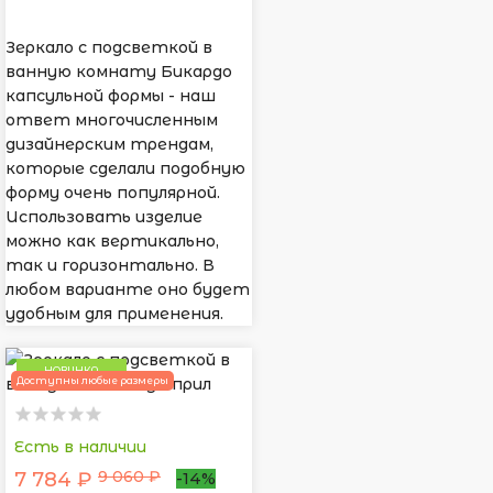
Зеркало с подсветкой в
ванную комнату Бикардо
капсульной формы - наш
ответ многочисленным
дизайнерским трендам,
которые сделали подобную
форму очень популярной.
Использовать изделие
можно как вертикально,
так и горизонтально. В
любом варианте оно будет
удобным для применения.
НОВИНКА
Доступны любые размеры
Есть в наличии
9 060 ₽
7 784 ₽
-14%