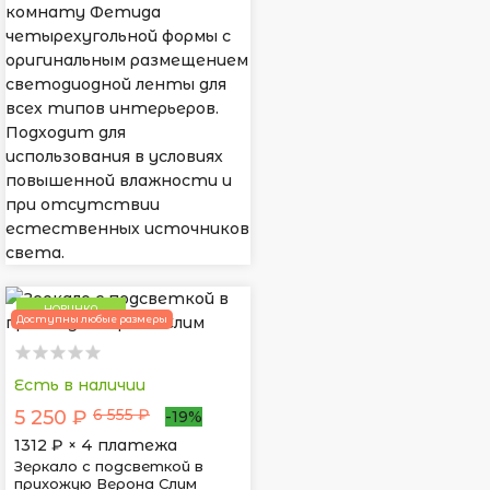
комнату Фетида
четырехугольной формы с
оригинальным размещением
светодиодной ленты для
всех типов интерьеров.
Подходит для
использования в условиях
повышенной влажности и
при отсутствии
естественных источников
света.
НОВИНКА
Доступны любые размеры
Есть в наличии
6 555 ₽
5 250 ₽
-19%
1312
₽ × 4 платежа
Зеркало с подсветкой в
прихожую Верона Слим