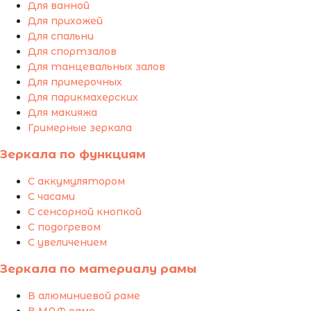
Для ванной
Для прихожей
Для спальни
Для спортзалов
Для танцевальных залов
Для примерочных
Для парикмахерских
Для макияжа
Гримерные зеркала
Зеркала по функциям
С аккумулятором
С часами
С сенсорной кнопкой
С подогревом
С увеличением
Зеркала по материалу рамы
В алюминиевой раме