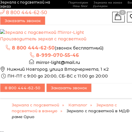
Зеркала с подсветкой на
Партнёрам
Зеркала на заказ
Во
-
+
заказ
Наш блог
Дилерам
ЭТО ЗЕРКАЛО МЫ
8 800 444-62-50
0
МОЖЕМ ИЗГОТОВИТЬ
Заказать звонок
ПО ВАШИМ
РАЗМЕРАМ
Производитель зеркал с подсветкой
8 800 444-62-50
(звонок бесплатный)
8-999-070-55-46
mirror-light@mail.ru
Нижний Новгород, улица Вторчермета, 1 к2
ПН-ПТ с 9:00 до 20:00, СБ-ВС с 11:00 до 20:00
8 800 444-62-50
Заказать звонок
Зеркала с подсветкой
Каталог
Зеркала с
подсветкой в ванную
Зеркало с подсветкой в МДФ
раме Орио