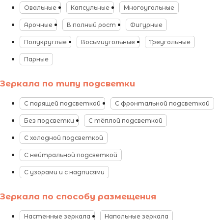
Овальные
Капсульные
Многоугольные
Арочные
В полный рост
Фигурные
Полукруглые
Восьмиугольные
Треугольные
Парные
Зеркала по типу подсветки
С парящей подсветкой
С фронтальной подсветкой
Без подсветки
С тёплой подсветкой
С холодной подсветкой
С нейтральной подсветкой
С узорами и с надписями
Зеркала по способу размещения
Настенные зеркала
Напольные зеркала