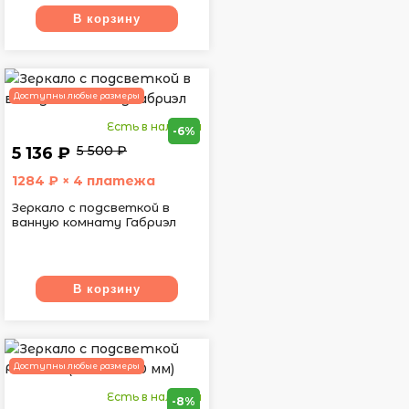
В корзину
Доступны любые размеры
Есть в наличии
-6%
5 500 ₽
5 136 ₽
1284
₽ × 4 платежа
Зеркало с подсветкой в
ванную комнату Габриэл
В корзину
Доступны любые размеры
Есть в наличии
-8%