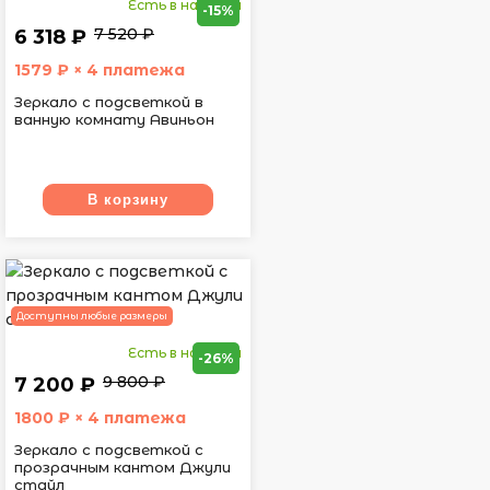
Есть в наличии
-15%
7 520 ₽
6 318 ₽
1579
₽ × 4 платежа
Зеркало с подсветкой в
ванную комнату Авиньон
В корзину
Доступны любые размеры
Есть в наличии
-26%
9 800 ₽
7 200 ₽
1800
₽ × 4 платежа
Зеркало с подсветкой с
прозрачным кантом Джули
стайл