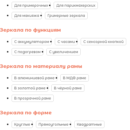
Для примерочных
Для парикмахерских
Для макияжа
Гримерные зеркала
Зеркала по функциям
С аккумулятором
С часами
С сенсорной кнопкой
С подогревом
С увеличением
Зеркала по материалу рамы
В алюминиевой раме
В МДФ раме
В золотой раме
В чёрной раме
В прозрачной раме
Зеркала по форме
Круглые
Прямоугольные
Квадратные