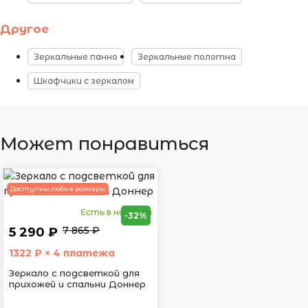
Другое
Зеркальные панно
Зеркальные полотна
Шкафчики с зеркалом
Может понравиться
Доступны любые размеры
Есть в наличии
-32%
7 865 ₽
5 290 ₽
1322
₽ × 4 платежа
Зеркало с подсветкой для
прихожей и спальни Доннер