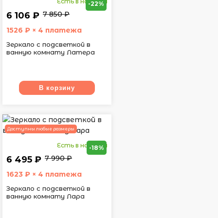
Есть в наличии
-22%
7 850 ₽
6 106 ₽
1526
₽ × 4 платежа
Зеркало с подсветкой в
ванную комнату Латера
В корзину
Доступны любые размеры
Есть в наличии
-18%
7 990 ₽
6 495 ₽
1623
₽ × 4 платежа
Зеркало с подсветкой в
ванную комнату Лара