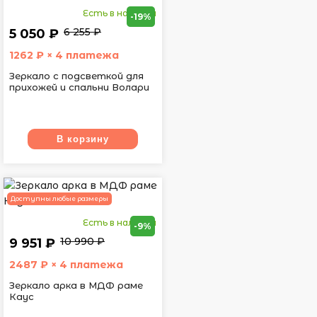
Есть в наличии
-19%
6 255 ₽
5 050 ₽
1262
₽ × 4 платежа
Зеркало с подсветкой для
прихожей и спальни Волари
В корзину
Доступны любые размеры
Есть в наличии
-9%
10 990 ₽
9 951 ₽
2487
₽ × 4 платежа
Зеркало арка в МДФ раме
Каус