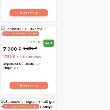
В корзину
Доступны любые размеры
Есть в наличии
-14%
8 200 ₽
7 000 ₽
1750
₽ × 4 платежа
Зеркальный Шкафчик
Нортон
В корзину
Доступны любые размеры