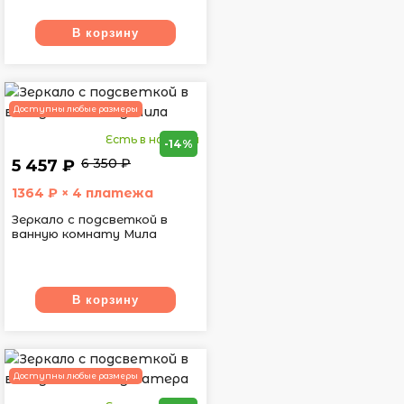
В корзину
Доступны любые размеры
Есть в наличии
-14%
6 350 ₽
5 457 ₽
1364
₽ × 4 платежа
Зеркало с подсветкой в
ванную комнату Мила
В корзину
Доступны любые размеры