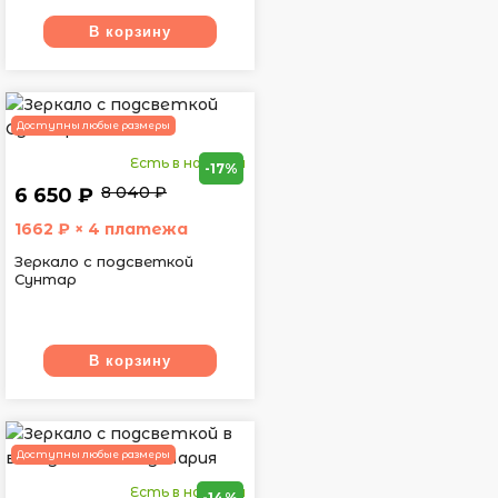
В корзину
Доступны любые размеры
Есть в наличии
-17%
8 040 ₽
6 650 ₽
1662
₽ × 4 платежа
Зеркало с подсветкой
Сунтар
В корзину
Доступны любые размеры
Есть в наличии
-14%