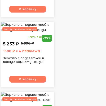
В корзину
Доступны любые размеры
Есть в наличии
-25%
6 990 ₽
5 233 ₽
1308
₽ × 4 платежа
Зеркало с подсветкой в
ванную комнату Венди
В корзину
Доступны любые размеры