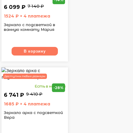
7 140 ₽
6 099 ₽
1524
₽ × 4 платежа
Зеркало с подсветкой в
ванную комнату Мария
В корзину
Доступны любые размеры
Есть в наличии
-28%
9 410 ₽
6 741 ₽
1685
₽ × 4 платежа
Зеркало арка с подсветкой
Вера