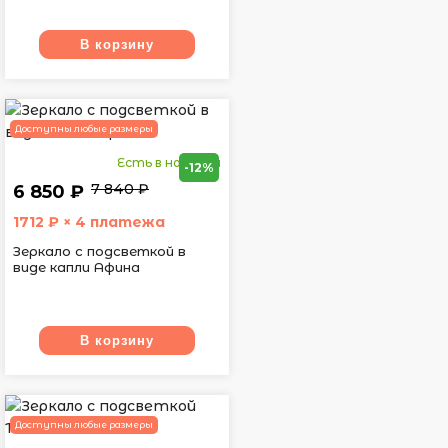
В корзину
Доступны любые размеры
Есть в наличии
-12%
7 840 ₽
6 850 ₽
1712
₽ × 4 платежа
Зеркало с подсветкой в
виде капли Афина
В корзину
Доступны любые размеры