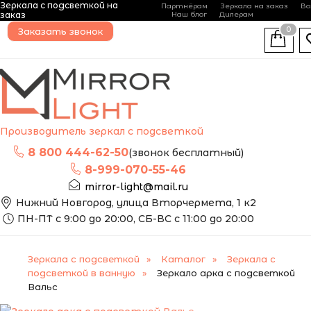
Это зеркало мы можем
Зеркала с подсветкой на
Партнёрам
Зеркала на заказ
Во
изготовить по вашим
-
+
заказ
Наш блог
Дилерам
размерам
0
Заказать звонок
Производитель зеркал с подсветкой
8 800 444-62-50
(звонок бесплатный)
8-999-070-55-46
mirror-light@mail.ru
Нижний Новгород, улица Вторчермета, 1 к2
ПН-ПТ с 9:00 до 20:00, СБ-ВС с 11:00 до 20:00
Зеркала с подсветкой
Каталог
Зеркала с
подсветкой в ванную
Зеркало арка с подсветкой
Вальс