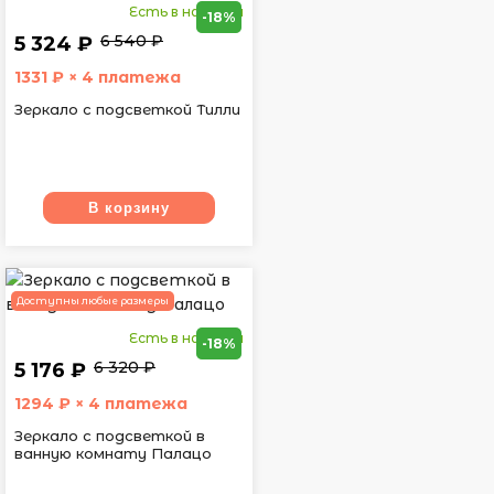
Есть в наличии
-18%
6 540 ₽
5 324 ₽
1331
₽ × 4 платежа
Зеркало с подсветкой Тилли
В корзину
Доступны любые размеры
Есть в наличии
-18%
6 320 ₽
5 176 ₽
1294
₽ × 4 платежа
Зеркало с подсветкой в
ванную комнату Палацо