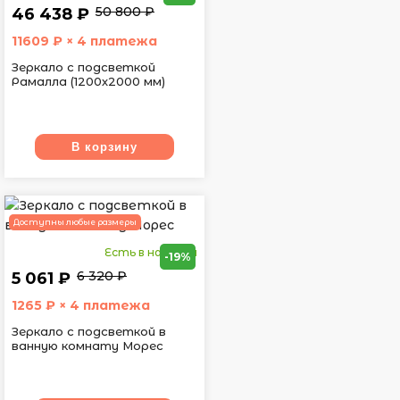
50 800 ₽
46 438 ₽
11609
₽ × 4 платежа
Зеркало с подсветкой
Рамалла (1200х2000 мм)
В корзину
Доступны любые размеры
Есть в наличии
-19%
6 320 ₽
5 061 ₽
1265
₽ × 4 платежа
Зеркало с подсветкой в
ванную комнату Морес