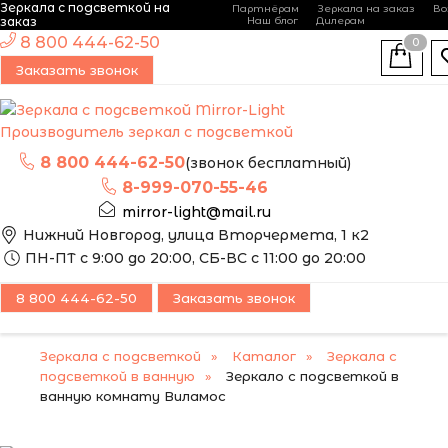
Зеркала с подсветкой на
Партнёрам
Зеркала на заказ
Во
-
+
заказ
Наш блог
Дилерам
ЭТО ЗЕРКАЛО МЫ
8 800 444-62-50
0
МОЖЕМ ИЗГОТОВИТЬ
Заказать звонок
ПО ВАШИМ
РАЗМЕРАМ
Производитель зеркал с подсветкой
8 800 444-62-50
(звонок бесплатный)
8-999-070-55-46
mirror-light@mail.ru
Нижний Новгород, улица Вторчермета, 1 к2
ПН-ПТ с 9:00 до 20:00, СБ-ВС с 11:00 до 20:00
8 800 444-62-50
Заказать звонок
Зеркала с подсветкой
Каталог
Зеркала с
подсветкой в ванную
Зеркало с подсветкой в
ванную комнату Виламос