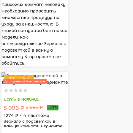
прихожих комнат человеку
необходимо проводить
множество процедур по
уходу за внешностью. В
такой ситуации без такой
модели, как
четырехугольное Зеркало с
подсветкой в ванную
комнату Клэр просто не
обойтись.
ПОПУЛЯРНЫЙ
Доступны любые размеры
Есть в наличии
9 640 ₽
5 096 ₽
-47%
1274
₽ × 4 платежа
Зеркало с подсветкой в
ванную комнату Вернанте