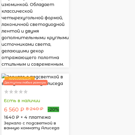
изюминкой. Обладает
классической
четырехугольной формой,
лаконичной светодиодной
лентой и двумя
дополнительными круглыми
источниками света,
делающими декор
отражающего полотна
стильным и современным.
ПОПУЛЯРНЫЙ
Доступны любые размеры
Есть в наличии
8 240 ₽
6 560 ₽
-20%
1640
₽ × 4 платежа
Зеркало с подсветкой в
ванную комнату Алиседа