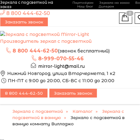
Зеркала с подсветкой на
Партнёрам
Зеркала на заказ
Во
-
+
заказ
Наш блог
Дилерам
ЭТО ЗЕРКАЛО МЫ
8 800 444-62-50
0
МОЖЕМ ИЗГОТОВИТЬ
НОВИНКА
Заказать звонок
ПО ВАШИМ
РАЗМЕРАМ
Производитель зеркал с подсветкой
8 800 444-62-50
(звонок бесплатный)
8-999-070-55-46
mirror-light@mail.ru
Нижний Новгород, улица Вторчермета, 1 к2
ПН-ПТ с 9:00 до 20:00, СБ-ВС с 11:00 до 20:00
8 800 444-62-50
Заказать звонок
Зеркала с подсветкой
Каталог
Зеркала с
подсветкой в ванную
Зеркало с подсветкой в
ванную комнату Вилладжо