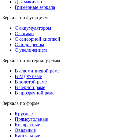
Для макияжа
Гримерные зеркала
Зеркала по функциям
С аккумулятором
С часами
С сенсорной кнопкой
С подогревом
С увеличением
Зеркала по материалу рамы
В алюминиевой раме
В МДФ раме
В золотой раме
В чёрной раме
В прозрачной раме
Зеркала по форме
Круглые
Прямоугольные
Квадратные
Овальные
Капсульные