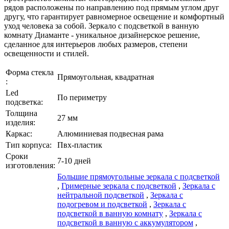
рядов расположены по направлению под прямым углом друг
другу, что гарантирует равномерное освещение и комфортный
уход человека за собой. Зеркало с подсветкой в ванную
комнату Диаманте - уникальное дизайнерское решение,
сделанное для интерьеров любых размеров, степени
освещенности и стилей.
Форма стекла
Прямоугольная, квадратная
:
Led
По периметру
подсветка:
Толщина
27 мм
изделия:
Каркаc:
Алюминиевая подвесная рама
Тип корпуса:
Пвх-пластик
Сроки
7-10 дней
изготовления:
Большие прямоугольные зеркала с подсветкой
,
Гримерные зеркала с подсветкой
,
Зеркала с
нейтральной подсветкой
,
Зеркала с
подогревом и подсветкой
,
Зеркала с
подсветкой в ванную комнату
,
Зеркала с
подсветкой в ванную с аккумулятором
,