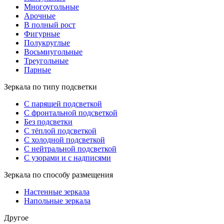
Многоугольные
Арочные
В полный рост
Фигурные
Полукруглые
Восьмиугольные
Треугольные
Парные
Зеркала по типу подсветки
С парящей подсветкой
С фронтальной подсветкой
Без подсветки
С тёплой подсветкой
С холодной подсветкой
С нейтральной подсветкой
С узорами и с надписями
Зеркала по способу размещения
Настенные зеркала
Напольные зеркала
Другое