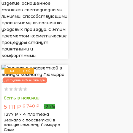
изделие, оснащенное
тонкими светодиодными
линиями, способствующими
правильному выполнению
уходовых процедур. С этим
предметом косметические
процедуры станут
приятными и
комфортными.
ПОПУЛЯРНЫЙ
Доступны любые размеры
Есть в наличии
6 740 ₽
5 111 ₽
-24%
1277
₽ × 4 платежа
Зеркало с подсветкой в
ванную комнату Люмирро
Слим