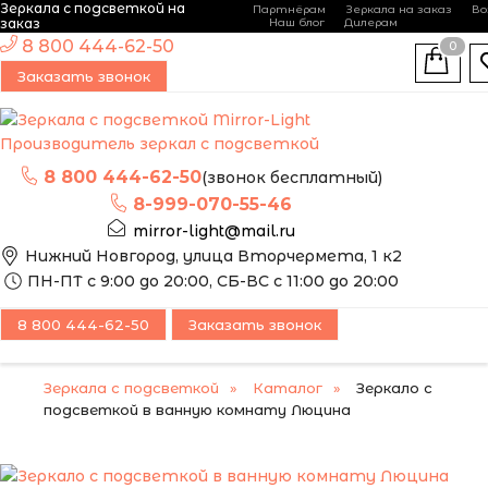
Зеркала с подсветкой на
Партнёрам
Зеркала на заказ
Во
-
+
заказ
Наш блог
Дилерам
ЭТО ЗЕРКАЛО МЫ
8 800 444-62-50
0
МОЖЕМ ИЗГОТОВИТЬ
Заказать звонок
ПО ВАШИМ
РАЗМЕРАМ
Производитель зеркал с подсветкой
8 800 444-62-50
(звонок бесплатный)
8-999-070-55-46
mirror-light@mail.ru
Нижний Новгород, улица Вторчермета, 1 к2
ПН-ПТ с 9:00 до 20:00, СБ-ВС с 11:00 до 20:00
8 800 444-62-50
Заказать звонок
Зеркала с подсветкой
Каталог
Зеркало с
подсветкой в ванную комнату Люцина