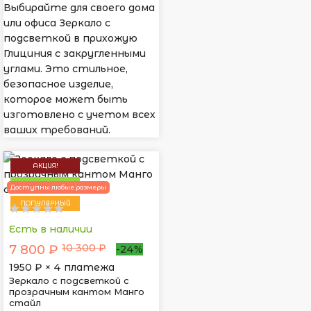
Выбирайте для своего дома
или офиса Зеркало с
подсветкой в прихожую
Глициния с закругленными
углами. Это стильное,
безопасное изделие,
которое может быть
изготовлено с учетом всех
ваших требований.
АКЦИЯ!
НОВИНКА
Доступны любые размеры
ПОПУЛЯРНЫЙ
Есть в наличии
10 300 ₽
7 800 ₽
-24%
1950
₽ × 4 платежа
Зеркало с подсветкой с
прозрачным кантом Манго
стайл