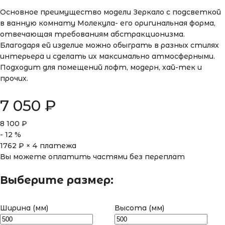
Основное преимущество модели Зеркало с подсветкой
в ванную комнату Молекула- его оригинальная форма,
отвечающая требованиям абстракционизма.
Благодаря ей изделие можно обыграть в разных стилях
интерьера и сделать их максимально атмосферными.
Подходит для помещений лофт, модерн, хай-тек и
прочих.
7 050
₽
8 100
₽
-
12
%
1762
₽ × 4 платежа
Вы можете оплатить частями без переплат
Выберите размер:
Ширина (мм)
Высота (мм)