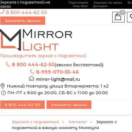
Зеркала с подсветкой на
Партнёрам
Зеркала на заказ
Во
-
+
заказ
Наш блог
Дилерам
ЭТО ЗЕРКАЛО МЫ
8 800 444-62-50
0
МОЖЕМ ИЗГОТОВИТЬ
НОВИНКА
Заказать звонок
ПО ВАШИМ
РАЗМЕРАМ
Производитель зеркал с подсветкой
8 800 444-62-50
(звонок бесплатный)
8-999-070-55-46
mirror-light@mail.ru
Нижний Новгород, улица Вторчермета, 1 к2
ПН-ПТ с 9:00 до 20:00, СБ-ВС с 11:00 до 20:00
8 800 444-62-50
Заказать звонок
Зеркала с подсветкой
Каталог
Зеркало с
подсветкой в ванную комнату Молекула