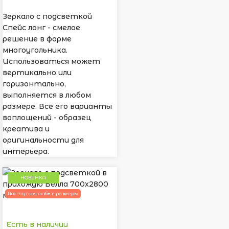
Зеркало с подсветкой
Спейс лонг - смелое
решение в форме
многоугольника.
Использоваться может
вертикально или
горизонтально,
выполняется в любом
размере. Все его варианты
воплощений - образец
креатива и
оригинальности для
интерьера.
НОВИНКА
Доступны любые размеры
Есть в наличии