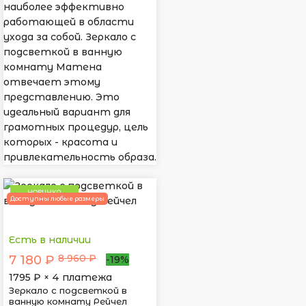
наиболее эффективно
работающей в области
ухода за собой. Зеркало с
подсветкой в ванную
комнату Матена
отвечает этому
представлению. Это
идеальный вариант для
грамотных процедур, цель
которых - красота и
привлекательность образа.
НОВИНКА
Доступны любые размеры
Есть в наличии
8 960 ₽
7 180 ₽
-19%
1795
₽ × 4 платежа
Зеркало с подсветкой в
ванную комнату Рейчел