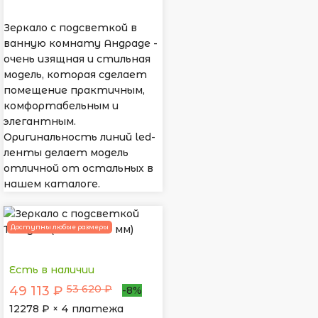
Зеркало с подсветкой в
ванную комнату Андраде -
очень изящная и стильная
модель, которая сделает
помещение практичным,
комфортабельным и
элегантным.
Оригинальность линий led-
ленты делает модель
отличной от остальных в
нашем каталоге.
Доступны любые размеры
Есть в наличии
53 620 ₽
49 113 ₽
-8%
12278
₽ × 4 платежа