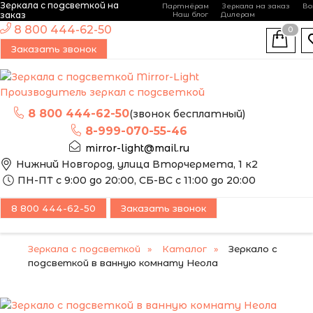
Зеркала с подсветкой на
Партнёрам
Зеркала на заказ
Во
-
+
заказ
Наш блог
Дилерам
ЭТО ЗЕРКАЛО МЫ
8 800 444-62-50
0
МОЖЕМ ИЗГОТОВИТЬ
НОВИНКА
Заказать звонок
ПО ВАШИМ
РАЗМЕРАМ
Производитель зеркал с подсветкой
8 800 444-62-50
(звонок бесплатный)
8-999-070-55-46
mirror-light@mail.ru
Нижний Новгород, улица Вторчермета, 1 к2
ПН-ПТ с 9:00 до 20:00, СБ-ВС с 11:00 до 20:00
8 800 444-62-50
Заказать звонок
Зеркала с подсветкой
Каталог
Зеркало с
подсветкой в ванную комнату Неола