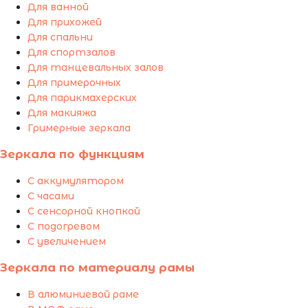
Для ванной
Для прихожей
Для спальни
Для спортзалов
Для танцевальных залов
Для примерочных
Для парикмахерских
Для макияжа
Гримерные зеркала
Зеркала по функциям
С аккумулятором
С часами
С сенсорной кнопкой
С подогревом
С увеличением
Зеркала по материалу рамы
В алюминиевой раме