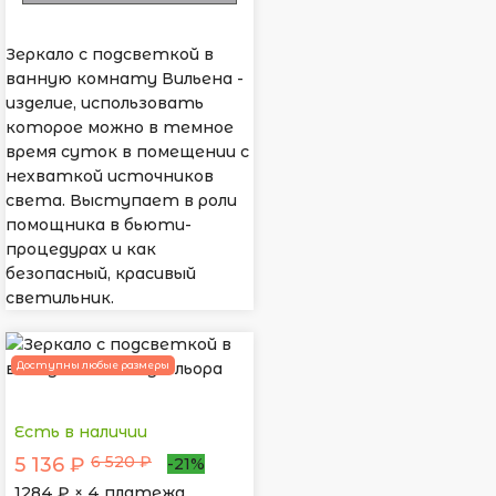
Зеркало с подсветкой в
ванную комнату Вильена -
изделие, использовать
которое можно в темное
время суток в помещении с
нехваткой источников
света. Выступает в роли
помощника в бьюти-
процедурах и как
безопасный, красивый
светильник.
Доступны любые размеры
Есть в наличии
6 520 ₽
5 136 ₽
-21%
1284
₽ × 4 платежа